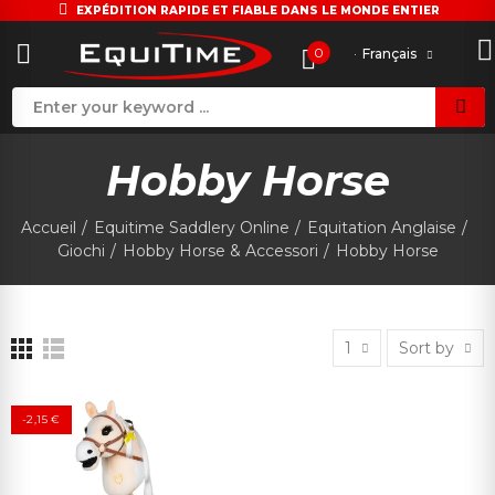
EXPÉDITION RAPIDE ET FIABLE DANS LE MONDE ENTIER
0
Français
Hobby Horse
Accueil
Equitime Saddlery Online
Equitation Anglaise
Giochi
Hobby Horse & Accessori
Hobby Horse
1
Sort by
-2,15 €