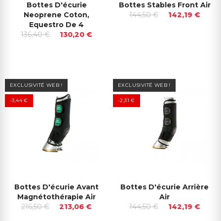
Bottes D'écurie
Bottes Stables Front Air
Neoprene Coton,
144,50 €
142,19 €
Equestro De 4
136,40 €
130,20 €
EXCLUSIVITÉ WEB !
EXCLUSIVITÉ WEB !
-3,44 €
-2,31 €
Bottes D'écurie Avant
Bottes D'écurie Arrière
Magnétothérapie Air
Air
216,50 €
213,06 €
144,50 €
142,19 €