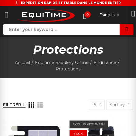
EXPÉDITION RAPIDE ET FIABLE DANS LE MONDE ENTIER
0
Français
Protections
Accueil
Equitime Saddlery Online
Endurance
Protections
FILTRER
19
Sort by
EXCLUSIVITÉ WEB !
-3,00 €