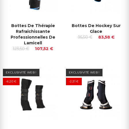
Bottes De Thérapie
Bottes De Hockey Sur
Rafraîchissante
Glace
Professionnelles De
95,50 €
83,58 €
Lamicell
123,50 €
107,52 €
EXCLUSIVITÉ WEB !
EXCLUSIVITÉ WEB !
-6,20 €
-2,31 €