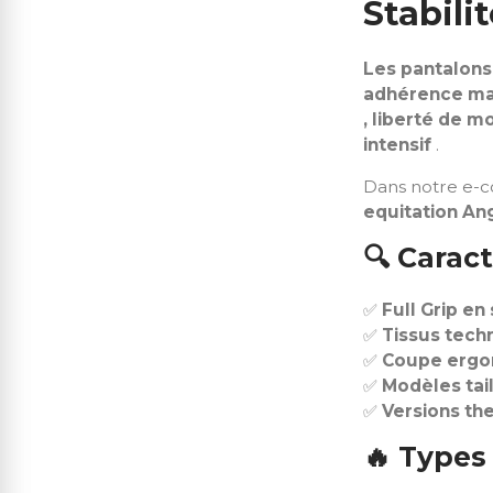
Stabili
Les pantalons
adhérence ma
, liberté de 
intensif
.
Dans notre e
equitation An
🔍
Caract
✅
Full Grip en
✅
Tissus tech
✅
Coupe ergo
✅
Modèles tail
✅
Versions th
🔥
Types 