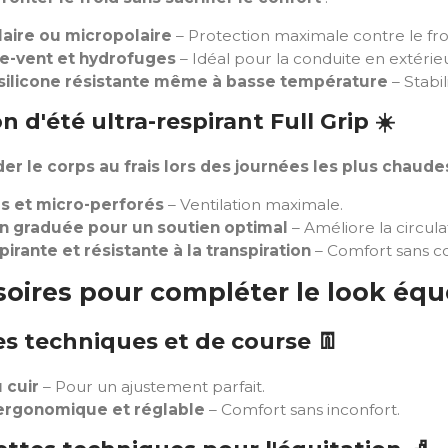
laire ou micropolaire
– Protection maximale contre le fro
e-vent et hydrofuges
– Idéal pour la conduite en extérieu
silicone résistante même à basse température
– Stabil
n d'été ultra-respirant Full Grip
☀️
er le corps au frais lors des journées les plus chaude
rs et micro-perforés
– Ventilation maximale.
 graduée pour un soutien optimal
– Améliore la circula
irante et résistante à la transpiration
– Comfort sans c
oires pour compléter le look équ
res techniques et de course
👖
 cuir
– Pour un ajustement parfait.
ergonomique et réglable
– Comfort sans inconfort.