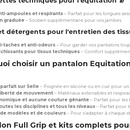
ettes techniques pour l'équitation
🧦
nti-ampoules et respirants
– Parfait pour les longues sess
n graduée
– Soutien supplémentaire pour vos jambes.
et détergents pour l'entretien des tis
i-taches et anti-odeurs
– Pour garder vos pantalons touj
îchissants pour tissus techniques
– Comfort supplémenta
oi choisir un pantalon Equitation
arfait sur Selle
– Poignée en silicone ou en cuir pour un
liberté de mouvement
– Matériaux extensibles et respiran
nomique et aucune couture gênante
– Parfait pour les
outes les disciplines et tous les niveaux
– Parfait pour l
 de modèles et de couleurs
– Pour s’adapter à chaque st
lon Full Grip et kits complets p