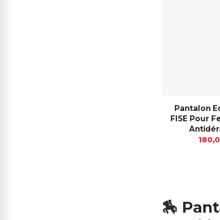
Pantalon E
FISE Pour F
Antidé
180,
🏇
Pant