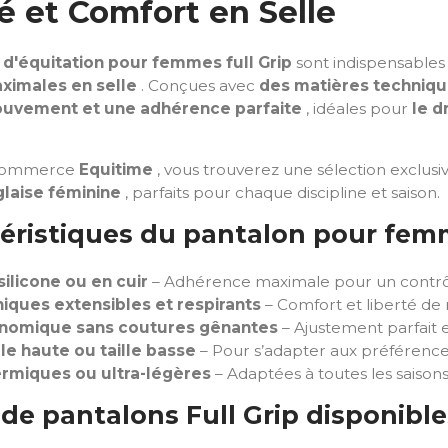
té et Comfort en Selle
 d'équitation pour femmes full Grip
sont indispensables
ximales en selle
. Conçues avec
des matières techniqu
mouvement et une adhérence parfaite
, idéales pour
le d
-commerce
Equitime
, vous trouverez une sélection exclus
glaise féminine
, parfaits pour chaque discipline et saison.
éristiques du pantalon pour femm
 silicone ou en cuir
– Adhérence maximale pour un contrô
niques extensibles et respirants
– Comfort et liberté d
nomique sans coutures gênantes
– Ajustement parfait 
le haute ou taille basse
– Pour s’adapter aux préférence
ermiques ou ultra-légères
– Adaptées à toutes les saison
de pantalons Full Grip disponible