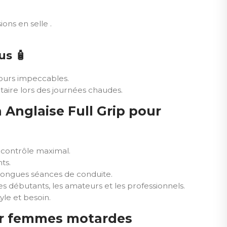
ions en selle .
sus
🧴
ours impeccables.
ire lors des journées chaudes.
 Anglaise Full Grip pour
 contrôle maximal.
ts.
 longues séances de conduite.
es débutants, les amateurs et les professionnels.
yle et besoin.
our femmes motardes