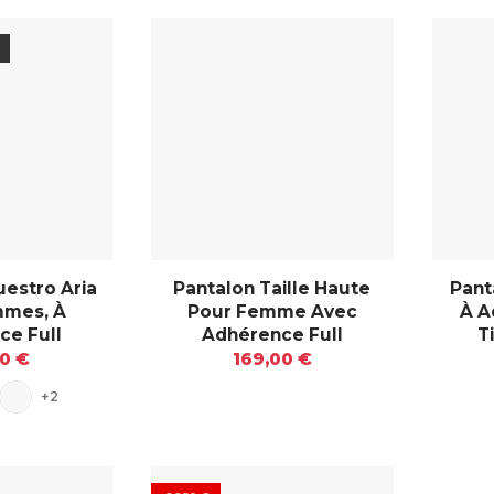
uestro Aria
Pantalon Taille Haute
Pant
mmes, À
Pour Femme Avec
À A
ce Full
Adhérence Full
T
00 €
169,00 €
+2