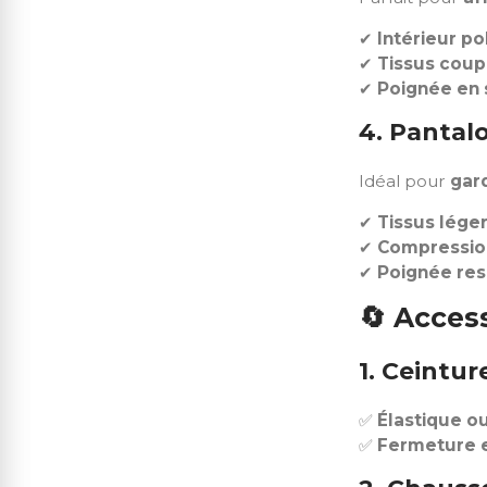
✔
Intérieur po
✔
Tissus coup
✔
Poignée en 
4. Pantalo
Idéal pour
gard
✔
Tissus lége
✔
Compression
✔
Poignée resp
🔄
Access
1. Ceintu
✅
Élastique ou
✅
Fermeture 