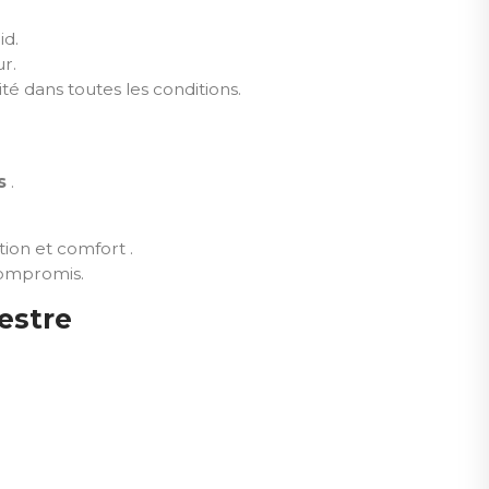
id.
r.
ité dans toutes les conditions.
s
.
tion et comfort .
ompromis.
estre