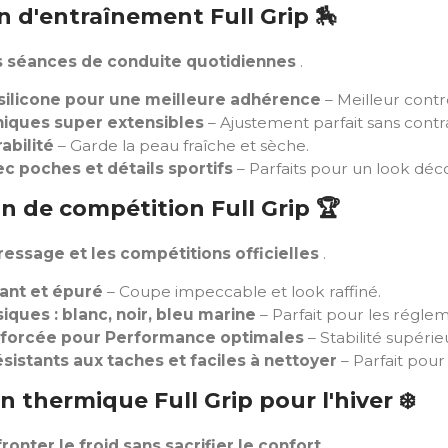
on d'entraînement Full Grip
🏇
s séances de conduite quotidiennes
.
silicone pour une meilleure adhérence
– Meilleur contrô
niques super extensibles
– Ajustement parfait sans contra
abilité
– Garde la peau fraîche et sèche.
c poches et détails sportifs
– Parfaits pour un look déc
on de compétition Full Grip
🏆
ressage et les compétitions officielles
.
ant et épuré
– Coupe impeccable et look raffiné.
siques : blanc, noir, bleu marine
– Parfait pour les régle
nforcée pour Performance optimales
– Stabilité supérieu
sistants aux taches et faciles à nettoyer
– Parfait pour
n thermique Full Grip pour l'hiver
❄️
fronter le froid sans sacrifier le confort
.