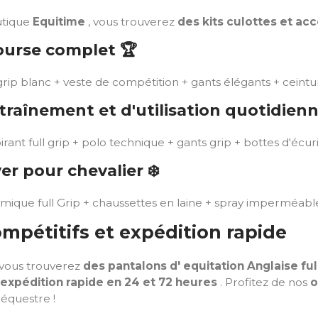
utique
Equitime
, vous trouverez
des kits culottes et ac
course complet
🏆
 grip blanc + veste de compétition + gants élégants + ceint
ntraînement et d'utilisation quotidien
rant full grip + polo technique + gants grip + bottes d'écuri
iver pour chevalier
❄️
mique full Grip + chaussettes en laine + spray imperméab
ompétitifs et expédition rapide
 vous trouverez
des pantalons d' equitation Anglaise fu
expédition rapide en 24 et 72 heures
. Profitez de nos
o
 équestre !