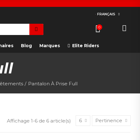
FRANÇAIS
0
naires
Blog
Marques
Elite Riders
ll
êtements
Pantalon À Prise Full
6
Pertinence
Affichage 1-6 de 6 article(s)