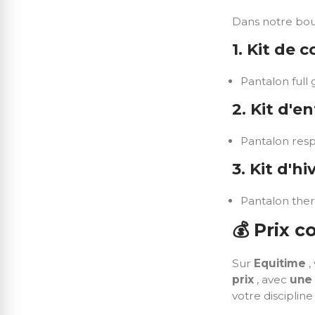
Dans notre bo
1. Kit de 
Pantalon full
2. Kit d'e
Pantalon respi
3. Kit d'h
Pantalon ther
💰
Prix c
Sur
Equitime
,
prix
, avec
une 
votre discipline