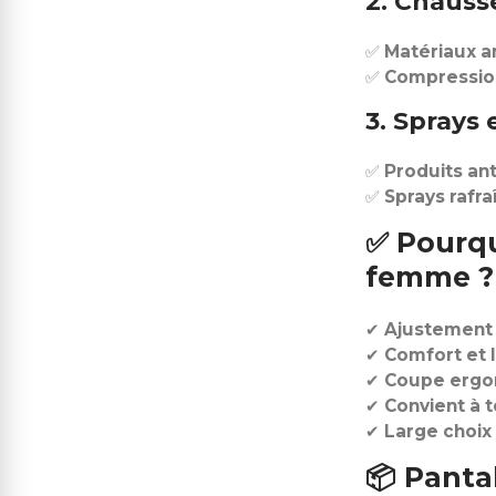
2. Chauss
✅
Matériaux a
✅
Compressio
3. Sprays 
✅
Produits ant
✅
Sprays rafra
✅
Pourqu
femme ?
✔
Ajustement p
✔
Comfort et 
✔
Coupe ergo
✔
Convient à t
✔
Large choix
📦
Panta