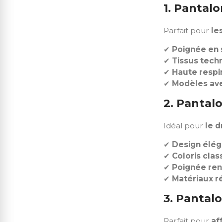
1. Pantal
Parfait pour
le
✔
Poignée en 
✔
Tissus tech
✔
Haute respir
✔
Modèles ave
2. Pantal
Idéal pour
le d
✔
Design élég
✔
Coloris clas
✔
Poignée re
✔
Matériaux ré
3. Pantalo
Parfait pour
af