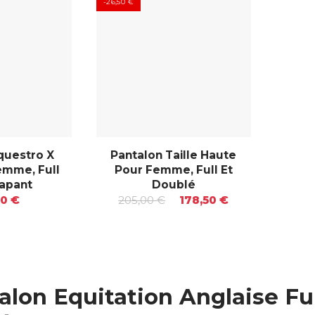
-26,50 €
questro X
Pantalon Taille Haute
emme, Full
Pour Femme, Full Et
rapant
Doublé
00 €
205,00 €
178,50 €
alon Equitation Anglaise Fu