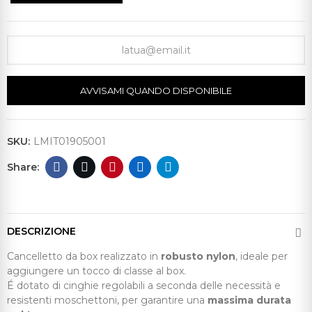
AVVISAMI QUANDO DISPONIBILE
SKU:
LMIT01905001
DESCRIZIONE
Cancelletto da box realizzato in
robusto nylon
, ideale per
aggiungere un tocco di classe al box.
É dotato di cinghie regolabili a seconda delle necessità e
resistenti moschettoni, per garantire una
massima durata