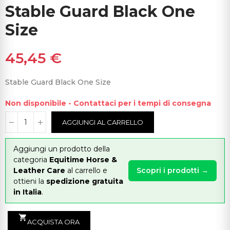
Stable Guard Black One
Size
45,45 €
Stable Guard Black One Size
Non disponibile - Contattaci per i tempi di consegna
AGGIUNGI AL CARRELLO
Aggiungi un prodotto della
categoria
Equitime Horse &
Leather Care
al carrello e
Scopri i prodotti →
ottieni la
spedizione gratuita
in Italia
.
shopping_cart
ACQUISTA ORA