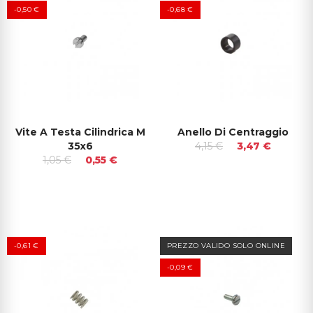
-0,50 €
-0,68 €
Vite A Testa Cilindrica M
Anello Di Centraggio
35x6
4,15 €
3,47 €
1,05 €
0,55 €
-0,61 €
PREZZO VALIDO SOLO ONLINE
-0,09 €