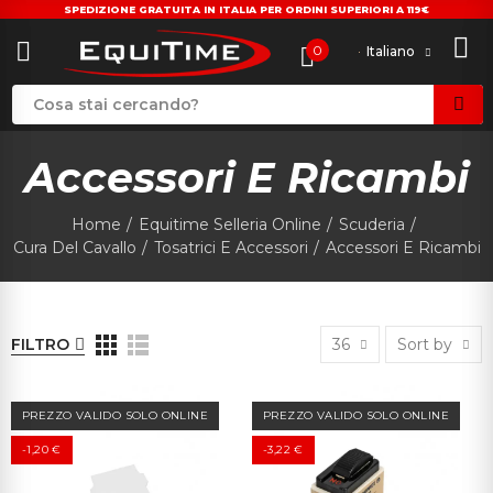
SPEDIZIONE GRATUITA IN ITALIA PER ORDINI SUPERIORI A 119€
0
Italiano
Accessori E Ricambi
Home
Equitime Selleria Online
Scuderia
Cura Del Cavallo
Tosatrici E Accessori
Accessori E Ricambi
FILTRO
36
Sort by
PREZZO VALIDO SOLO ONLINE
PREZZO VALIDO SOLO ONLINE
-1,20 €
-3,22 €