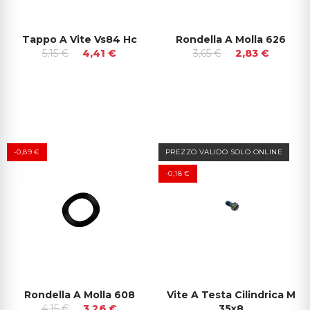
Tappo A Vite Vs84 Hc
Rondella A Molla 626
5,15 €
4,41 €
3,65 €
2,83 €
-0,89 €
PREZZO VALIDO SOLO ONLINE
-0,18 €
Rondella A Molla 608
Vite A Testa Cilindrica M
4,15 €
3,26 €
35x8