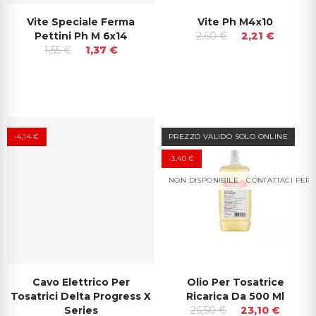
Vite Speciale Ferma
Vite Ph M4x10
Pettini Ph M 6x14
2,60 €
2,21 €
1,55 €
1,37 €
-4,14 €
PREZZO VALIDO SOLO ONLINE
-3,40 €
NON DISPONIBILE - CONTATTACI PER 
Cavo Elettrico Per
Olio Per Tosatrice
Tosatrici Delta Progress X
Ricarica Da 500 Ml
Series
26,50 €
23,10 €