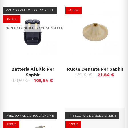
PREZZO VALIDO SOLO ONLINE
-3,06 €
-15,66 €
NON DISPONIBILE - CONTATTACI PER I TEMPI DI CONSEGNA
Batteria Al Litio Per
Ruota Dentata Per Saphir
Saphir
24,90 €
21,84 €
121,50 €
105,84 €
PREZZO VALIDO SOLO ONLINE
PREZZO VALIDO SOLO ONLINE
-6,23 €
-1,73 €