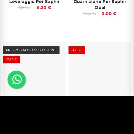
Leveraggio Per Saphir
Guarnizione Per Saphir
7,50 €
6,30 €
Opal
6,50 €
5,00 €
PREZZO VALIDO SOLO ONLINE
-1,23 €
-3,60 €
Supporto Lama Saphir
Rubber Tap Saphir Opal
Opal
8,90 €
7,67 €
30,90 €
27,30 €