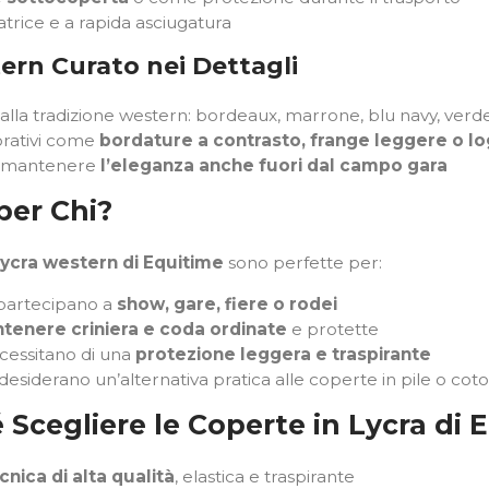
vatrice e a rapida asciugatura
tern Curato nei Dettagli
ti alla tradizione western: bordeaux, marrone, blu navy, verd
orativi come
bordature a contrasto, frange leggere o lo
r mantenere
l’eleganza anche fuori dal campo gara
 per Chi?
lycra western di Equitime
sono perfette per:
 partecipano a
show, gare, fiere o rodei
tenere criniera e coda ordinate
e protette
ecessitano di una
protezione leggera e traspirante
esiderano un’alternativa pratica alle coperte in pile o cot
 Scegliere le Coperte in Lycra di 
cnica di alta qualità
, elastica e traspirante