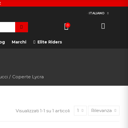
€
ITALIANO
0
og
Marchi
Elite Riders
ucci
Coperte Lycra
1
Rilevanza
Visualizzati 1-1 su 1 articoli