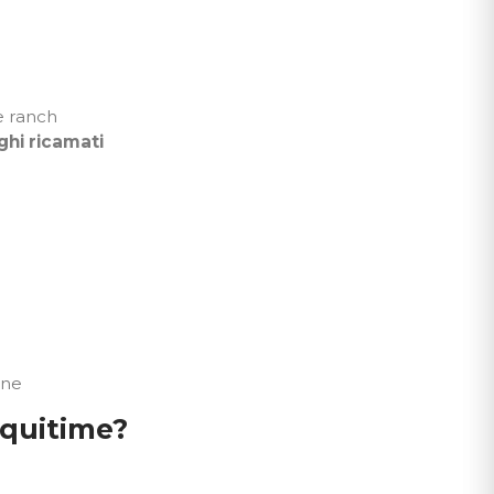
e ranch
ghi ricamati
one
Equitime?