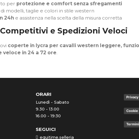
ato per
protezione e comfort senza sfregamenti
i modelli, taglie e colori in stile western
in 24h
e assistenza nella scelta della misura corretta
 Competitivi e Spedizioni Veloci
rovi
coperte in lycra per cavalli western leggere, funzio
 veloce in 24 a 72 ore
.
ORARI
Privacy
Lunedì - Sabato
9.30 - 13.00
Cookie 
16.00 - 19:30
Termini
SEGUICI
equitime.selleria