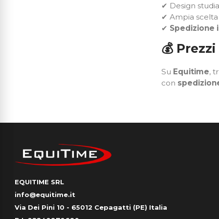
✔ Design studi
✔ Ampia scelta d
✔
Spedizione 
💰
Prezzi
Su
Equitime
, t
con
spedizione
EQUITIME SRL
info@equitime.it
Via Dei Pini 10 - 65012 Cepagatti (PE) Italia