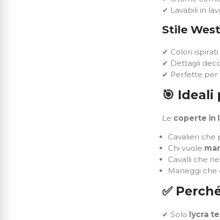
✔ Lavabili in la
Stile Wes
✔ Colori ispira
✔ Dettagli dec
✔ Perfette pe
🎯
Ideali
Le
coperte in 
Cavalieri che
Chi vuole
man
Cavalli che n
Maneggi che d
✅
Perché
✔ Solo
lycra te