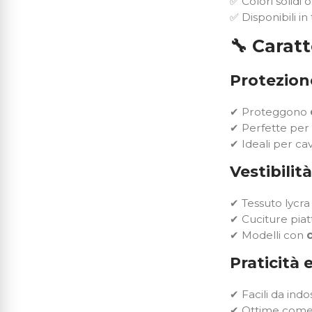
✅ Colori solidi 
✅ Disponibili in
🔧
Caratt
Protezione
✔ Proteggono
✔ Perfette per
✔ Ideali per cav
Vestibilit
✔ Tessuto lycr
✔ Cuciture pia
✔ Modelli con
Praticità e
✔ Facili da indo
✔ Ottime com