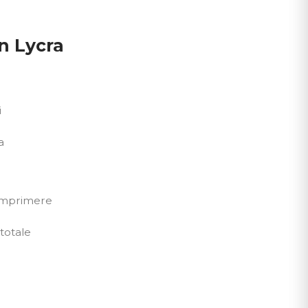
n Lycra
i
a
comprimere
totale