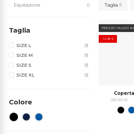
Equitazione
Taglia
PREZZO VALIDO S
Taglia
-12,38 €
SIZE L
(1)
SIZE M
(1)
SIZE S
(1)
SIZE XL
(1)
Coperta
98,90 €
Colore