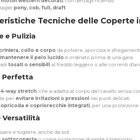
o
motivi western decorati
, con dettagli ricamati
 taglie
pony, cob, full, draft
eristiche Tecniche delle Coperte i
 e Pulizia
criniera, collo e corpo
da polvere, sporcizia e sfregament
mantenere il pelo lucido
e ordinato prima di una gara
alli
tosati o sensibili
al freddo leggero o alle correnti d'ari
à Perfetta
a
4-way stretch
, che si adatta al corpo del cavallo senza 
tte per
evitare irritazioni o pressioni
nei punti delicati
copricoda e copriorecchie integrati
, per una protezione 
 Versatilità
ssare e togliere, anche da soli
e
sottocoperta
o come protezione durante il trasporto