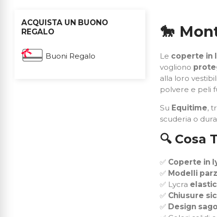
ACQUISTA UN BUONO
🐎
Mont
REGALO
Buoni Regalo
Le
coperte in 
vogliono
prote
alla loro vestib
polvere e peli f
Su
Equitime
, 
scuderia o duran
🔍
Cosa T
✅
Coperte in l
✅
Modelli parz
✅ Lycra
elasti
✅
Chiusure si
✅
Design sag