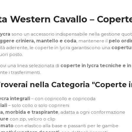
a Western Cavallo – Coperte
lycra
sono un accessorio indispensabile nella gestione quoti
ggere criniera, mantello e coda
, mantenere il
pelo ordi
ilità aderente, le coperte in lycra garantiscono una
copertur
uori posto.
trovi una linea selezionata di
coperte in lycra tecniche e in
te i trasferimenti.
roverai nella Categoria "Coperte 
ycra integrali
– con copricollo e copricoda
iali
– solo collo o solo coprireni
ca, morbida e traspirante
, adatta a ogni conformazione
cure
con zip, velcro o clip
omato
con elastico alla base e passanti per le gambe