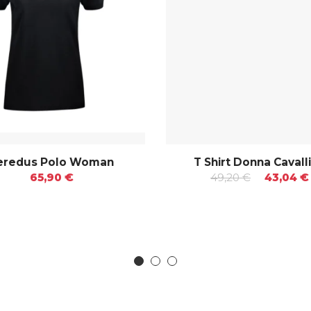
eredus Polo Woman
T Shirt Donna Cavall
65,90 €
49,20 €
43,04 €