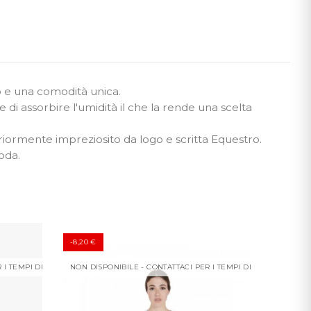
 e una comodità unica.
 di assorbire l'umidità il che la rende una scelta
teriormente impreziosito da logo e scritta Equestro.
oda.
-8,20 €
PREZZO
R I TEMPI DI CONSEGNA
NON DISPONIBILE - CONTATTACI PER I TEMPI DI CONSEGNA
-6,21 €