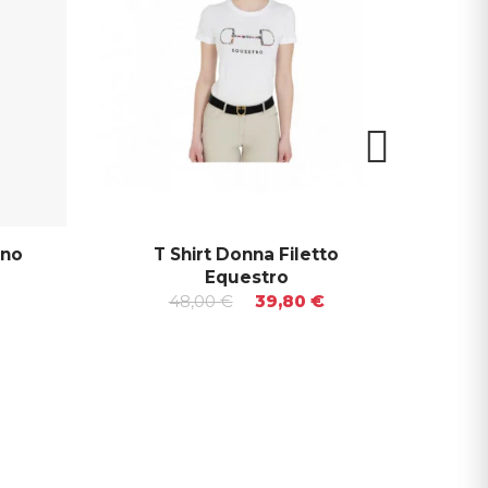
ino
T Shirt Donna Filetto
Hors
Equestro
48,00 €
39,80 €