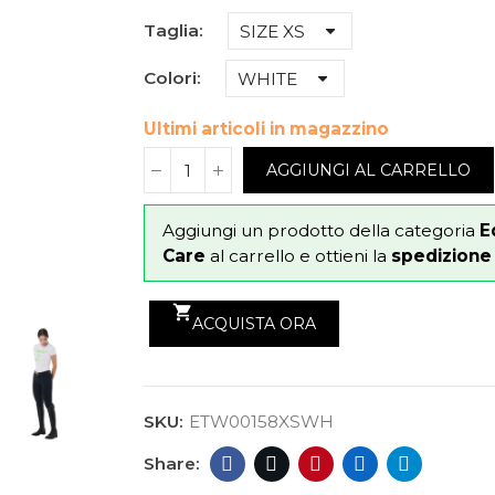
Taglia
Colori
Ultimi articoli in magazzino
AGGIUNGI AL CARRELLO
Aggiungi un prodotto della categoria
E
Care
al carrello e ottieni la
spedizione g
shopping_cart
ACQUISTA ORA
SKU:
ETW00158XSWH