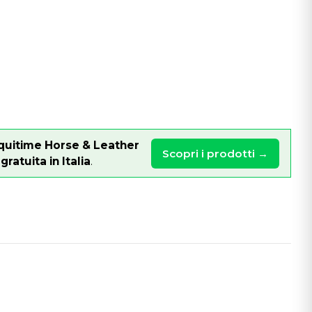
quitime Horse & Leather
Scopri i prodotti →
ratuita in Italia
.