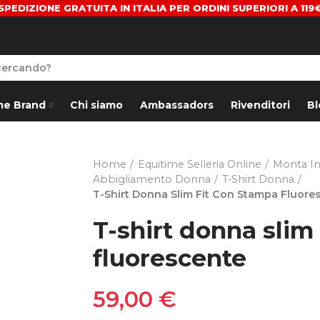
SPEDIZIONE GRATUITA IN ITALIA PER ORDINI SUPERIORI A 119
me Brand
Chi siamo
Ambassadors
Rivenditori
Bl
Home
Equitime Selleria Online
Monta In
Abbigliamento Donna
T-Shirt Donna
T-Shirt Donna Slim Fit Con Stampa Fluore
T-shirt donna slim
fluorescente
59,00 €