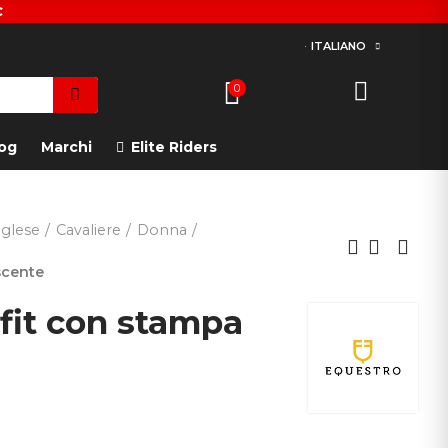
€
ITALIANO
0
og
Marchi
Elite Riders
glese
Cavaliere
Donna
scente
 fit con stampa