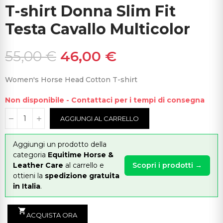
T-shirt Donna Slim Fit
Testa Cavallo Multicolor
55,00 €
46,00 €
Women's Horse Head Cotton T-shirt
Non disponibile - Contattaci per i tempi di consegna
AGGIUNGI AL CARRELLO
Aggiungi un prodotto della
categoria
Equitime Horse &
Leather Care
al carrello e
Scopri i prodotti →
ottieni la
spedizione gratuita
in Italia
.
shopping_cart
ACQUISTA ORA