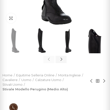
Click to enlarge
Home
Equitime Selleria Online
Monta Inglese
Cavaliere
Uomo
Calzature Uomo
Stivali Uomo
Stivale Modello Perugino (medio Alto)