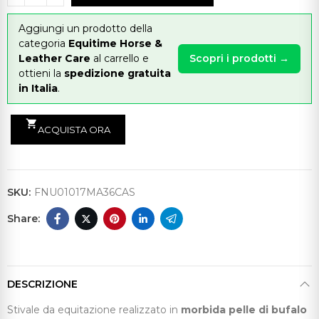
Aggiungi un prodotto della
categoria
Equitime Horse &
Leather Care
al carrello e
Scopri i prodotti →
ottieni la
spedizione gratuita
in Italia
.
shopping_cart
ACQUISTA ORA
SKU:
FNU01017MA36CAS
DESCRIZIONE
Stivale da equitazione realizzato in
morbida pelle di bufalo