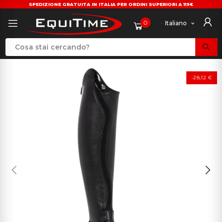
SPEDIZIONE GRATUITA IN ITALIA PER ORDINI SUPERIORI A 119€
0
Italiano
-28,12 €