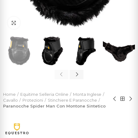
Click to enlarge
Home
Equitime Selleria Online
Monta Inglese
Cavallo
Protezioni
Stinchiere E Paranocche
Paranocche Spider Man Con Montone Sintetico