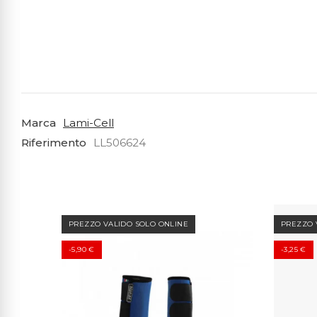
Marca
Lami-Cell
Riferimento
LL506624
PREZZO VALIDO SOLO ONLINE
PREZZO 
-5,90 €
-3,25 €