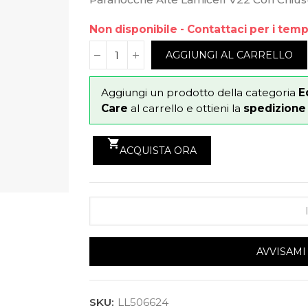
Non disponibile - Contattaci per i tem
AGGIUNGI AL CARRELLO
Aggiungi un prodotto della categoria
E
Care
al carrello e ottieni la
spedizione g
shopping_cart
ACQUISTA ORA
AVVISAMI
SKU:
LL506624