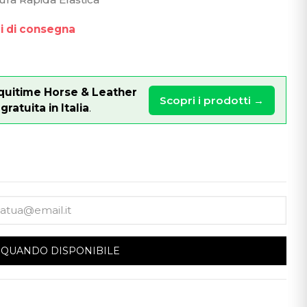
pi di consegna
quitime Horse & Leather
Scopri i prodotti →
ratuita in Italia
.
 QUANDO DISPONIBILE