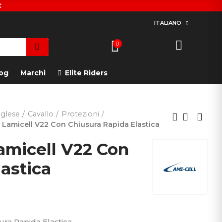
€
ITALIANO
0
og
Marchi
Elite Riders
glese
Cavallo
Protezioni
 Lamicell V22 Con Chiusura Rapida Elastica
amicell V22 Con
astica
ra Rapida Elastica