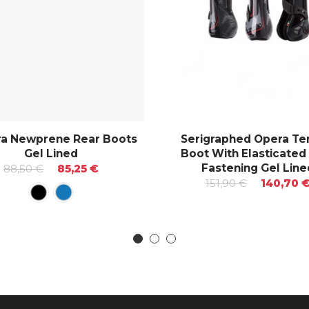
ra Newprene Rear Boots
Serigraphed Opera T
Gel Lined
Boot With Elasticated
Fastening Gel Line
88,50 €
85,25 €
151,90 €
140,70 