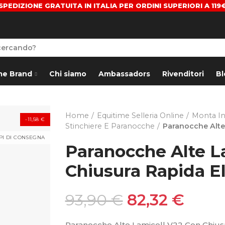
SPEDIZIONE GRATUITA IN ITALIA PER ORDINI SUPERIORI A 119
me Brand
Chi siamo
Ambassadors
Rivenditori
Bl
Home
Equitime Selleria Online
Monta In
-11,58 €
Stinchiere E Paranocche
Paranocche Alte
MPI DI CONSEGNA
Paranocche Alte L
Chiusura Rapida El
93,90 €
82,32 €
Paranocche Alte Lamicell V22 Con Chiusu