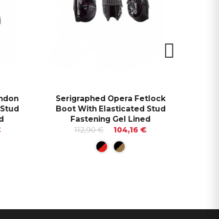
endon
Serigraphed Opera Fetlock
Ser
 Stud
Boot With Elasticated Stud
Horse
d
Fastening Gel Lined
€
112,90 €
104,16 €