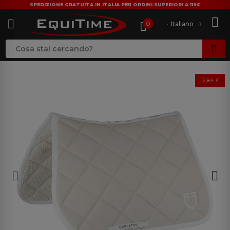
SPEDIZIONE GRATUITA IN ITALIA PER ORDINI SUPERIORI A 119€
0
Italiano
-2,84 €