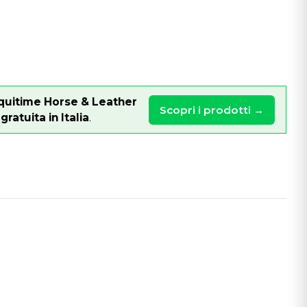
quitime Horse & Leather
Scopri i prodotti →
ratuita in Italia
.