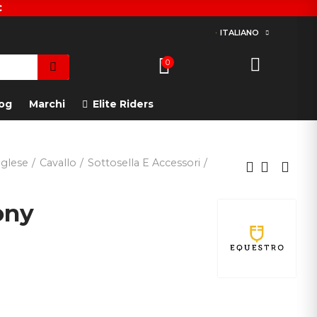
€
ITALIANO
0
og
Marchi
Elite Riders
glese
Cavallo
Sottosella E Accessori
ony