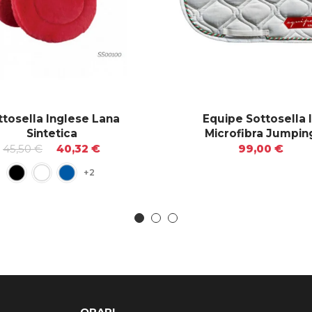
ttosella Inglese Lana
Equipe Sottosella 
Sintetica
Microfibra Jumpin
45,50 €
40,32 €
99,00 €
+2
ORARI