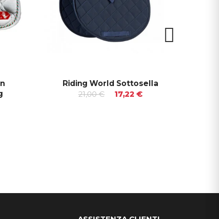
In
Riding World Sottosella
3d
g
21,00 €
17,22 €
ASSISTENZA CLIENTI