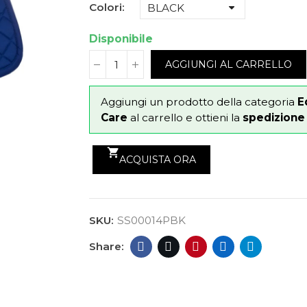
Colori
Disponibile
AGGIUNGI AL CARRELLO
Aggiungi un prodotto della categoria
E
Care
al carrello e ottieni la
spedizione g
shopping_cart
ACQUISTA ORA
SKU:
SS00014PBK