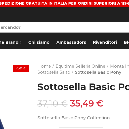
SPEDIZIONE GRATUITA IN ITALIA PER ORDINI SUPERIORI A 119
me Brand
Chi siamo
Ambassadors
Rivenditori
Bl
Home
Equitime Selleria Online
Monta In
-1,61 €
Sottosella Salto
Sottosella Basic Pony
Sottosella Basic P
37,10 €
35,49 €
Sottosella Basic Pony Collection