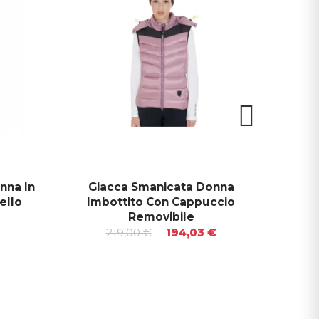
nna In
Giacca Smanicata Donna
Sman
ello
Imbottito Con Cappuccio
P
Removibile
219,00 €
194,03 €