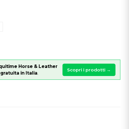
quitime Horse & Leather
Scopri i prodotti →
ratuita in Italia
.