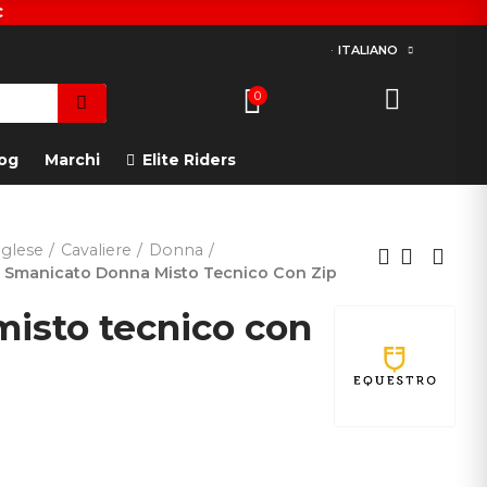
€
ITALIANO
0
og
Marchi
Elite Riders
glese
Cavaliere
Donna
Smanicato Donna Misto Tecnico Con Zip
isto tecnico con