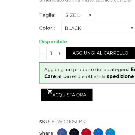
Taglia
Colori
Disponibile
AGGIUNGI AL CARRELLO
Aggiungi un prodotto della categoria
E
Care
al carrello e ottieni la
spedizione g
shopping_cart
ACQUISTA ORA
SKU:
ETW00105LBK