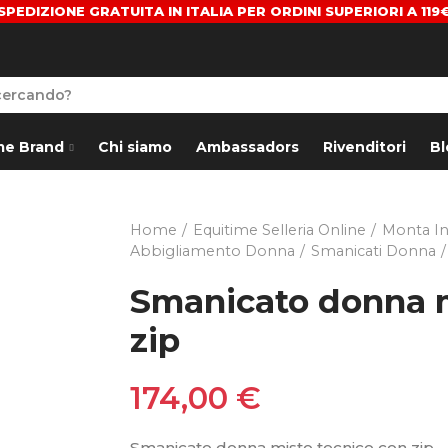
SPEDIZIONE GRATUITA IN ITALIA PER ORDINI SUPERIORI A 119
me Brand
Chi siamo
Ambassadors
Rivenditori
Bl
Home
Equitime Selleria Online
Monta In
Abbigliamento Donna
Smanicati Donna
Smanicato donna m
zip
174,00 €
Smanicato donna misto tecnico con zip