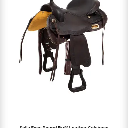
Sella Fmw Round Buff Leather Colchoco