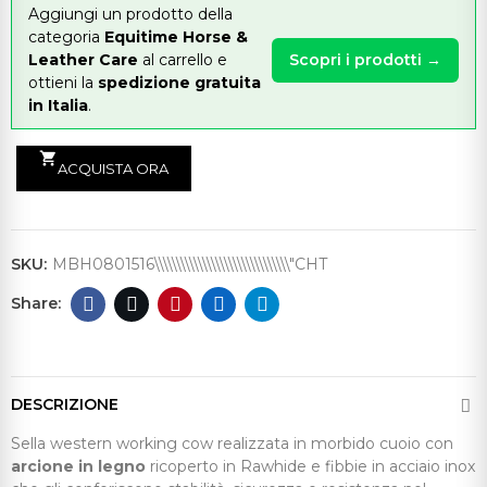
Aggiungi un prodotto della
categoria
Equitime Horse &
Leather Care
al carrello e
Scopri i prodotti →
ottieni la
spedizione gratuita
in Italia
.
shopping_cart
ACQUISTA ORA
SKU:
MBH0801516\\\\\\\\\\\\\\\\\\\\\\\\\\\\\\\"CHT
DESCRIZIONE
Sella western working cow realizzata in morbido cuoio con
arcione in legno
ricoperto in Rawhide e fibbie in acciaio inox