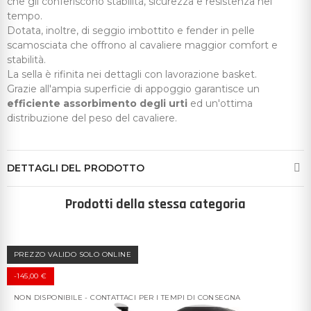
che gli conferiscono stabilità, sicurezza e resistenza nel
tempo.
Dotata, inoltre, di seggio imbottito e fender in pelle
scamosciata che offrono al cavaliere maggior comfort e
stabilità.
La sella è rifinita nei dettagli con lavorazione basket.
Grazie all'ampia superficie di appoggio garantisce un
efficiente assorbimento degli urti
ed un'ottima
distribuzione del peso del cavaliere.
DETTAGLI DEL PRODOTTO
Prodotti della stessa categoria
PREZZO VALIDO SOLO ONLINE
-145,00 €
NON DISPONIBILE - CONTATTACI PER I TEMPI DI CONSEGNA