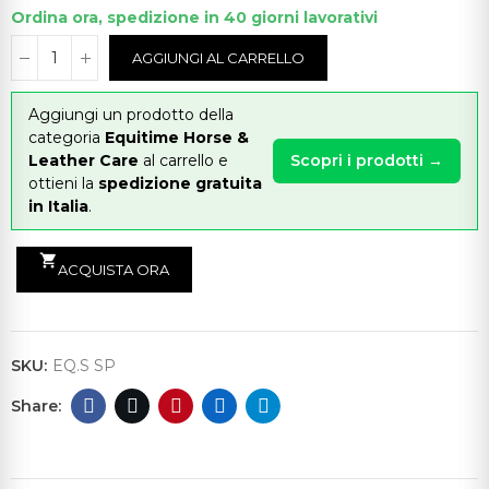
Ordina ora, spedizione in 40 giorni lavorativi
AGGIUNGI AL CARRELLO
Aggiungi un prodotto della
categoria
Equitime Horse &
Leather Care
al carrello e
Scopri i prodotti →
ottieni la
spedizione gratuita
in Italia
.
shopping_cart
ACQUISTA ORA
SKU:
EQ.S SP