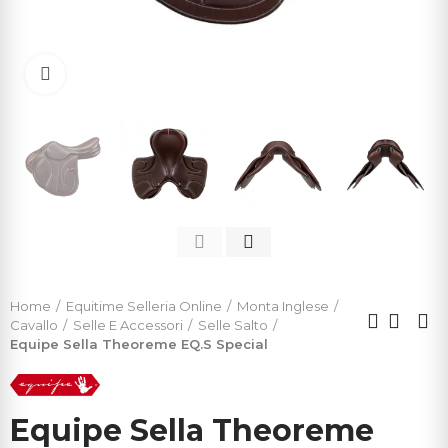
Click to enlarge
Home
Equitime Selleria Online
Monta Inglese
Cavallo
Selle E Accessori
Selle Salto
Equipe Sella Theoreme EQ.S Special
Equipe Sella Theoreme