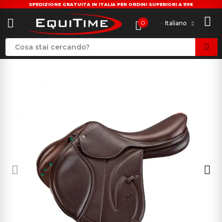
SPEDIZIONE GRATUITA IN ITALIA PER ORDINI SUPERIORI A 119€
0
Italiano