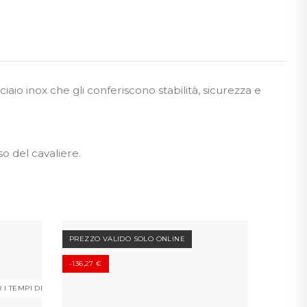
ciaio inox che gli conferiscono stabilità, sicurezza e
o del cavaliere.
PREZZO VALIDO SOLO ONLINE
PREZZO
-136,27 €
-289,66 
R I TEMPI DI CONSEGNA
NON DIS