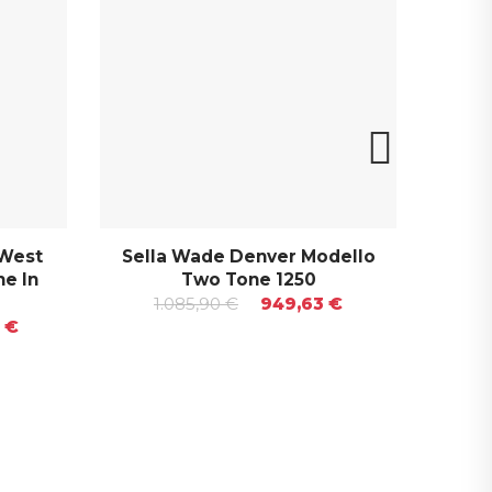
 West
Sella Wade Denver Modello
Sel
e In
Two Tone 1250
1.085,90 €
949,63 €
2
6 €