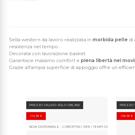
Sella western da lavoro realizzata in
morbida pelle
di 
resistenza nel tempo.
Decorata con lavorazione basket.
Garantisce massimo comfort e
piena libertà nei mov
Grazie all'ampia superficie di appoggio offre un efficie
PREZZO VALIDO SOLO ONLINE
PREZZO 
-114,18 €
-105,18 €
NON DISPONIBILE - CONTATTACI PER I TEMPI DI CONSEGNA