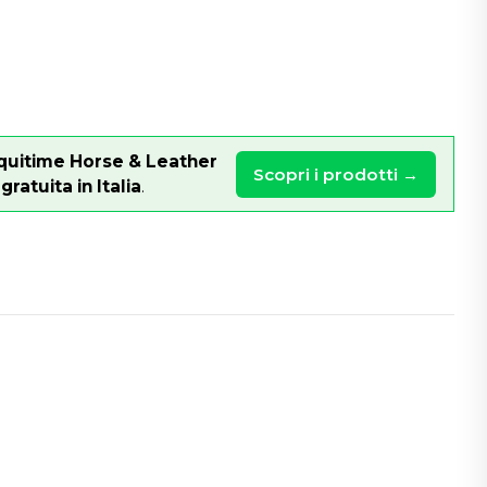
quitime Horse & Leather
Scopri i prodotti →
ratuita in Italia
.