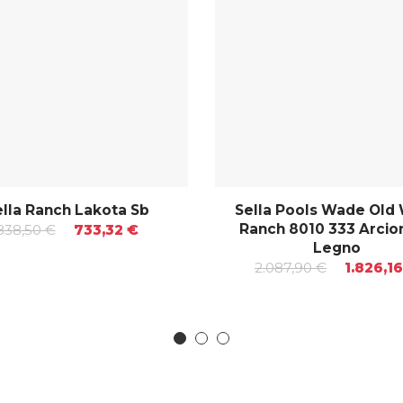
lla Ranch Lakota Sb
Sella Pools Wade Old
Ranch 8010 333 Arcion
838,50 €
733,32 €
Legno
2.087,90 €
1.826,1