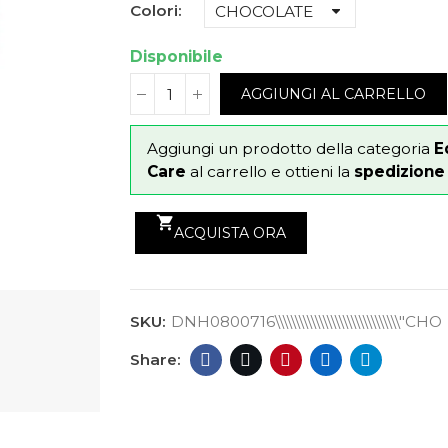
Colori
Disponibile
AGGIUNGI AL CARRELLO
Aggiungi un prodotto della categoria
E
Care
al carrello e ottieni la
spedizione g
shopping_cart
ACQUISTA ORA
SKU:
DNH0800716\\\\\\\\\\\\\\\\\\\\\\\\\\\\\\\"CHO