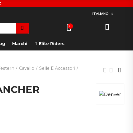
€
ITALIANO
0
og
Marchi
Elite Riders
estern
Cavallo
Selle E Accessori
ANCHER