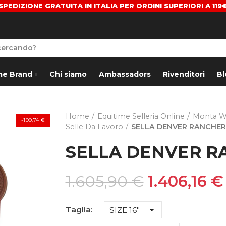
SPEDIZIONE GRATUITA IN ITALIA PER ORDINI SUPERIORI A 119
me Brand
Chi siamo
Ambassadors
Rivenditori
Bl
Home
Equitime Selleria Online
Monta W
-199,74 €
Selle Da Lavoro
SELLA DENVER RANCHER
SELLA DENVER R
1.605,90 €
1.406,16 €
Taglia