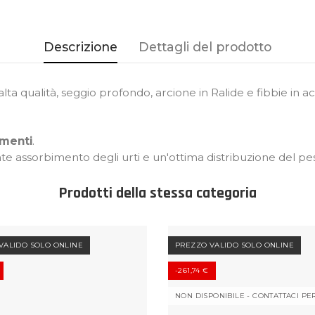
Descrizione
Dettagli del prodotto
alta qualità, seggio profondo, arcione in Ralide e fibbie in ac
imenti
.
nte assorbimento degli urti e un'ottima distribuzione del pes
Prodotti della stessa categoria
VALIDO SOLO ONLINE
PREZZO VALIDO SOLO ONLINE
-261,74 €
NON DISPONIBILE - CONTATTACI PE