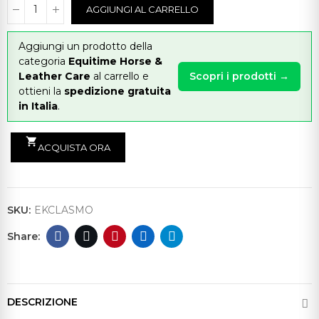
AGGIUNGI AL CARRELLO
Aggiungi un prodotto della
categoria
Equitime Horse &
Leather Care
al carrello e
Scopri i prodotti →
ottieni la
spedizione gratuita
in Italia
.
shopping_cart
ACQUISTA ORA
SKU:
EKCLASMO
DESCRIZIONE