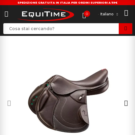
SPEDIZIONE GRATUITA IN ITALIA PER ORDINI SUPERIORI A 119€
0
Italiano