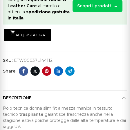
Leather Care
al carrello e
Scopri i prodotti →
ottieni la
spedizione gratuita
in Italia
.
shopping_cart
ACQUISTA ORA
SKU:
ETW00037L144112
DESCRIZIONE
Polo tecnica donna slim fit a mezza manica in tessuto
tecnico
traspirante
garantisce freschezza anche nella
stagione estiva poiché protegge dalle alte temperature e dai
raggi UV.