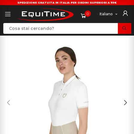
SPEDIZIONE GRATUITA IN ITALIA PER ORDINI SUPERIORI A 119€
0
Italiano