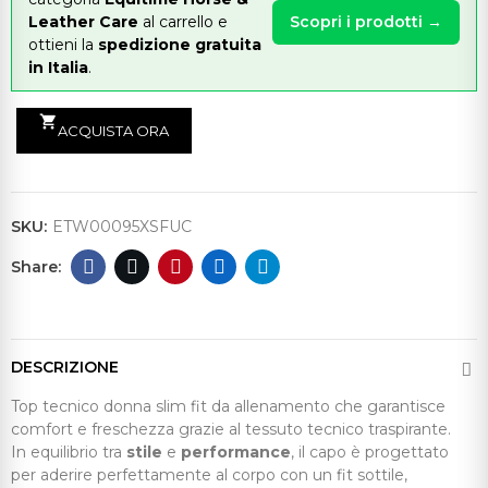
Leather Care
al carrello e
Scopri i prodotti →
ottieni la
spedizione gratuita
in Italia
.
shopping_cart
ACQUISTA ORA
SKU:
ETW00095XSFUC
DESCRIZIONE
Top tecnico donna slim fit da allenamento che garantisce
comfort e freschezza grazie al tessuto tecnico traspirante.
In equilibrio tra
stile
e
performance
, il capo è progettato
per aderire perfettamente al corpo con un fit sottile,