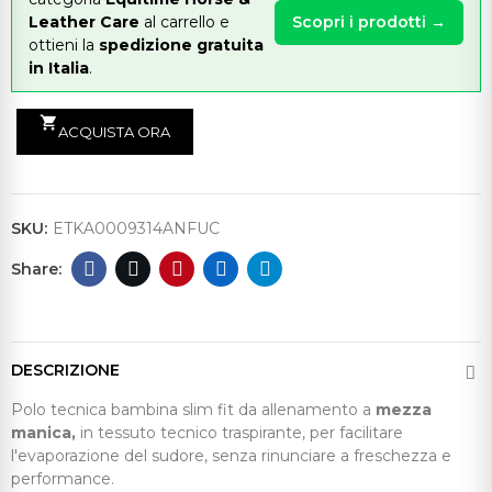
Leather Care
al carrello e
Scopri i prodotti →
ottieni la
spedizione gratuita
in Italia
.
shopping_cart
ACQUISTA ORA
SKU:
ETKA0009314ANFUC
DESCRIZIONE
Polo tecnica bambina slim fit da allenamento a
mezza
manica,
in tessuto tecnico traspirante, per facilitare
l'evaporazione del sudore, senza rinunciare a freschezza e
performance.