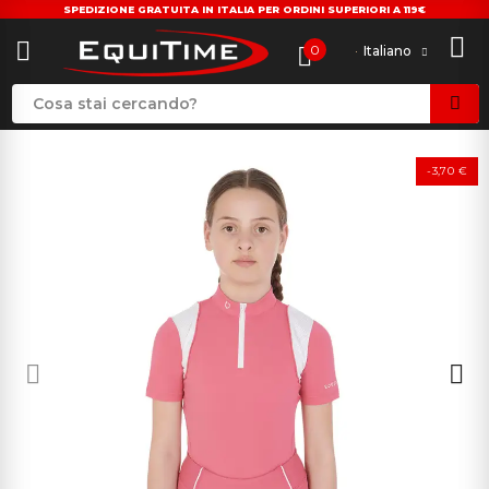
SPEDIZIONE GRATUITA IN ITALIA PER ORDINI SUPERIORI A 119€
0
Italiano
-3,70 €