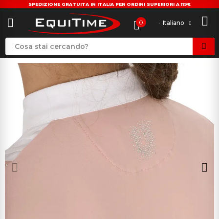
SPEDIZIONE GRATUITA IN ITALIA PER ORDINI SUPERIORI A 119€
0
Italiano