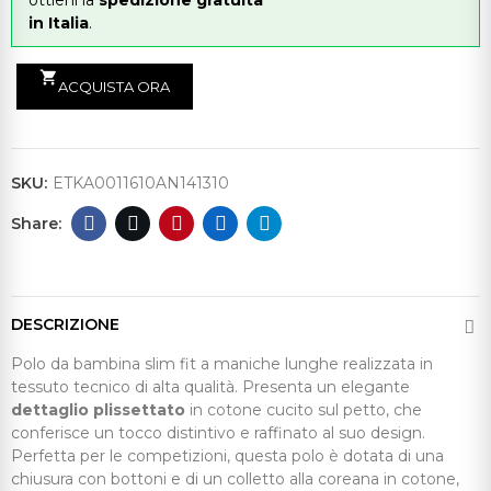
ottieni la
spedizione gratuita
in Italia
.
shopping_cart
ACQUISTA ORA
SKU:
ETKA0011610AN141310
DESCRIZIONE
Polo da bambina slim fit a maniche lunghe realizzata in
tessuto tecnico di alta qualità. Presenta un elegante
dettaglio plissettato
in cotone cucito sul petto, che
conferisce un tocco distintivo e raffinato al suo design.
Perfetta per le competizioni, questa polo è dotata di una
chiusura con bottoni e di un colletto alla coreana in cotone,