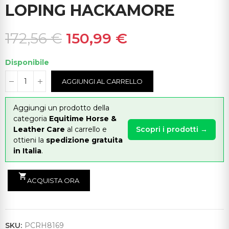
LOPING HACKAMORE
172,56 €
150,99 €
Disponibile
AGGIUNGI AL CARRELLO
Aggiungi un prodotto della
categoria
Equitime Horse &
Leather Care
al carrello e
Scopri i prodotti →
ottieni la
spedizione gratuita
in Italia
.
shopping_cart
ACQUISTA ORA
SKU:
PCRH8169