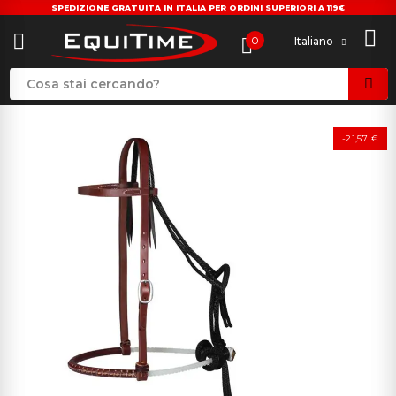
SPEDIZIONE GRATUITA IN ITALIA PER ORDINI SUPERIORI A 119€
0
Italiano
-21,57 €