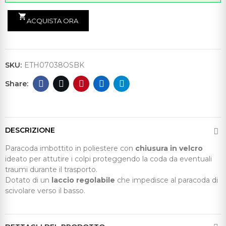
shopping_cart
ACQUISTA ORA
SKU:
ETH07038OSBK
DESCRIZIONE
Paracoda imbottito in poliestere con
chiusura in velcro
ideato per attutire i colpi proteggendo la coda da eventuali
traumi durante il trasporto.
Dotato di un
laccio regolabile
che impedisce al paracoda di
scivolare verso il basso.