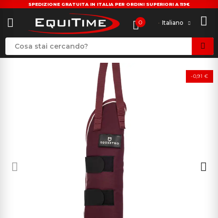
SPEDIZIONE GRATUITA IN ITALIA PER ORDINI SUPERIORI A 119€
0
Italiano
-0,91 €