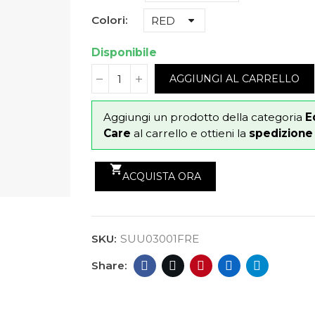
Colori
Disponibile
AGGIUNGI AL CARRELLO
Aggiungi un prodotto della categoria
E
Care
al carrello e ottieni la
spedizione g
shopping_cart
ACQUISTA ORA
SKU:
SUU03001FRE