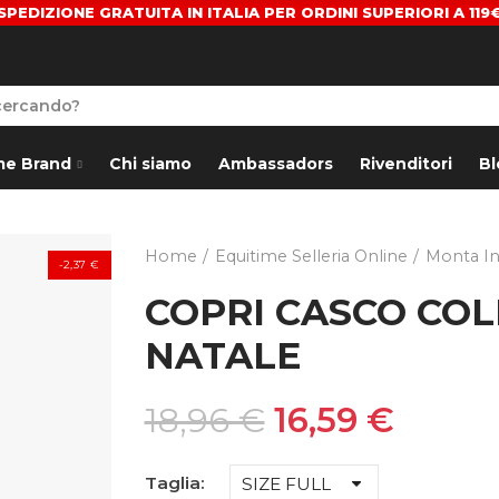
SPEDIZIONE GRATUITA IN ITALIA PER ORDINI SUPERIORI A 119
me Brand
Chi siamo
Ambassadors
Rivenditori
Bl
Home
Equitime Selleria Online
Monta In
-2,37 €
COPRI CASCO CO
NATALE
18,96 €
16,59 €
Taglia