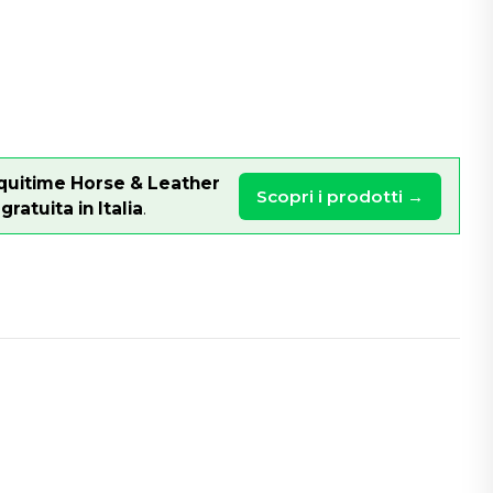
quitime Horse & Leather
Scopri i prodotti →
ratuita in Italia
.