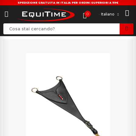
SPEDIZIONE GRATUITA IN ITALIA PER ORDINI SUPERIORI A 119€
0
Italiano