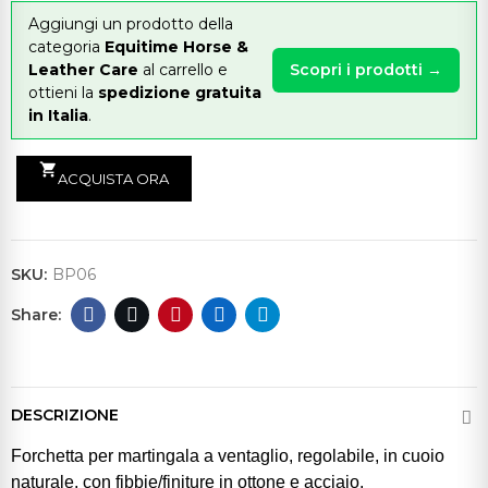
Aggiungi un prodotto della
categoria
Equitime Horse &
Leather Care
al carrello e
Scopri i prodotti →
ottieni la
spedizione gratuita
in Italia
.
shopping_cart
ACQUISTA ORA
SKU:
BP06
DESCRIZIONE
Forchetta per martingala a ventaglio, regolabile, in cuoio
naturale, con fibbie/finiture in ottone e acciaio.