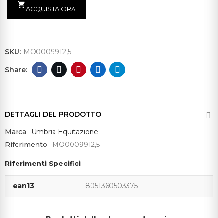
shopping_cart
ACQUISTA ORA
SKU:
MO0009912,5
DETTAGLI DEL PRODOTTO
Marca
Umbria Equitazione
Riferimento
MO0009912,5
Riferimenti Specifici
ean13
8051360503375