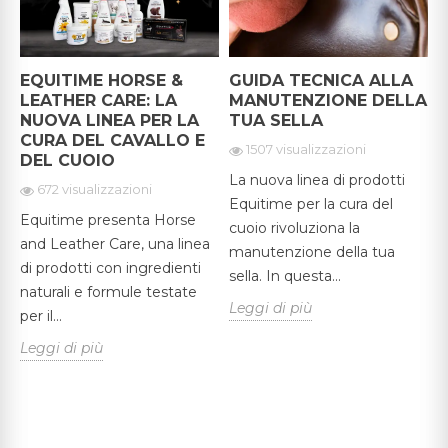
EQUITIME HORSE &
GUIDA TECNICA ALLA
A
LEATHER CARE: LA
MANUTENZIONE DELLA
P
NUOVA LINEA PER LA
TUA SELLA
D
CURA DEL CAVALLO E
1507 visualizzazioni
DEL CUOIO
La nuova linea di prodotti
672 visualizzazioni
Equitime per la cura del
Equitime presenta Horse
L
cuoio rivoluziona la
and Leather Care, una linea
p
manutenzione della tua
di prodotti con ingredienti
i
sella. In questa...
naturali e formule testate
u
n
Leggi di più
per il...
e
Leggi di più
L