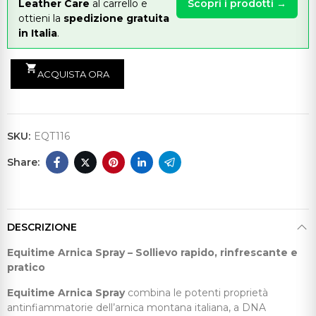
Leather Care
al carrello e
Scopri i prodotti →
ottieni la
spedizione gratuita
in Italia
.
shopping_cart
ACQUISTA ORA
SKU:
EQT116
DESCRIZIONE
Equitime Arnica Spray – Sollievo rapido, rinfrescante e
pratico
Equitime Arnica Spray
combina le potenti proprietà
antinfiammatorie dell’arnica montana italiana, a DNA