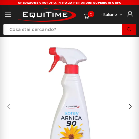
SPEDIZIONE GRATUITA IN ITALIA PER ORDINI SUPERIORI A 119€
0
Italiano