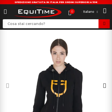
SPEDIZIONE GRATUITA IN ITALIA PER ORDINI SUPERIORI A 119€
0
Italiano