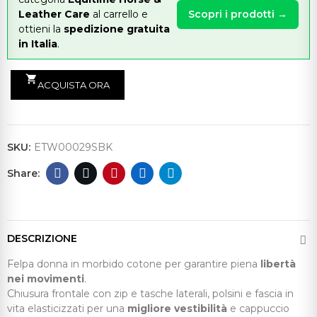
Leather Care
al carrello e
Scopri i prodotti →
ottieni la
spedizione gratuita
in Italia
.
shopping_cart
ACQUISTA ORA
SKU:
ETW00029SBK
DESCRIZIONE
Felpa donna in morbido cotone per garantire piena
libertà
nei movimenti
.
Chiusura frontale con zip e tasche laterali, polsini e fascia in
vita elasticizzati per una
migliore vestibilità
e cappuccio