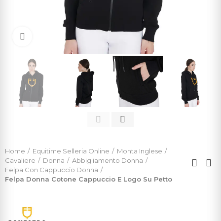
Click to enlarge
Home
Equitime Selleria Online
Monta Inglese
Cavaliere
Donna
Abbigliamento Donna
Felpa Con Cappuccio Donna
Felpa Donna Cotone Cappuccio E Logo Su Petto