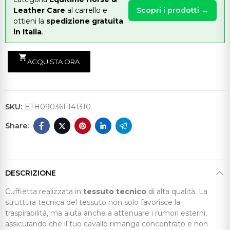
Leather Care
al carrello e
Scopri i prodotti →
ottieni la
spedizione gratuita
in Italia
.
shopping_cart
ACQUISTA ORA
SKU:
ETH09036F141310
DESCRIZIONE
Cuffietta realizzata in
tessuto tecnico
di alta qualità. La
struttura tecnica del tessuto non solo favorisce la
traspirabilità, ma aiuta anche a attenuare i rumori esterni,
assicurando che il tuo cavallo rimanga concentrato e non