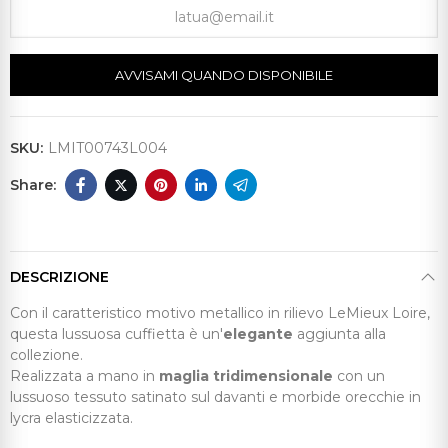
AVVISAMI QUANDO DISPONIBILE
SKU:
LMIT00743L004
DESCRIZIONE
Con il caratteristico motivo metallico in rilievo LeMieux Loire,
questa lussuosa cuffietta è un'
elegante
aggiunta alla
collezione.
Realizzata a mano in
maglia tridimensionale
con un
lussuoso tessuto satinato sul davanti e morbide orecchie in
lycra elasticizzata.