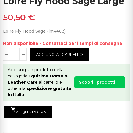
Loire Fly Hood Sage Large
50,50 €
Loire Fly Hood Sage (lm4463)
Non disponibile - Contattaci per i tempi di consegna
AGGIUNGI AL CARRELLO
Aggiungi un prodotto della
categoria
Equitime Horse &
Leather Care
al carrello e
Scopri i prodotti →
ottieni la
spedizione gratuita
in Italia
.
shopping_cart
ACQUISTA ORA