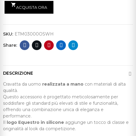
shopping_cart
ACQUISTA ORA
SKU:
ETM03000OSWH
DESCRIZIONE
Cravatta da uomo
realizzata a mano
con materiali di alta
qualità.
Questo accessorio è progettato meticolosamente per
soddisfare gli standard più elevati di stile e funzionalità,
offrendo una combinazione unica di eleganza e
performance.
Il
logo Equestro in silicone
aggiunge un tocco di classe e
originalità al look da competizione.