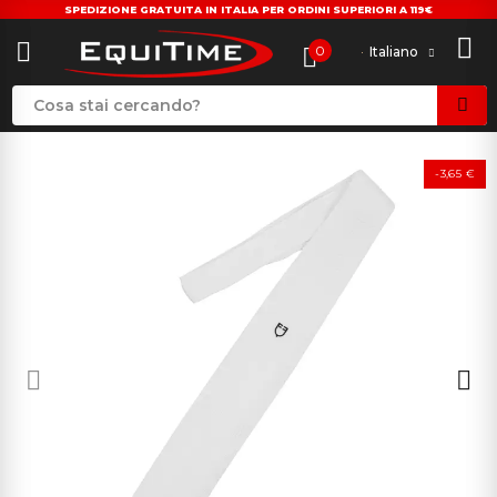
SPEDIZIONE GRATUITA IN ITALIA PER ORDINI SUPERIORI A 119€
0
Italiano
-3,65 €