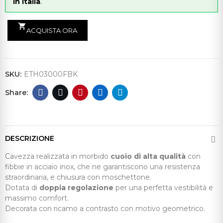
in Italia
.
shopping_cart
ACQUISTA ORA
SKU:
ETH03000FBK
DESCRIZIONE
Cavezza realizzata in morbido
cuoio di alta qualità
con
fibbie in acciaio inox, che ne garantiscono una resistenza
straordinaria, e chiusura con moschettone.
Dotata di
doppia regolazione
per una perfetta vestibilità e
massimo comfort.
Decorata con ricamo a contrasto con motivo geometrico.