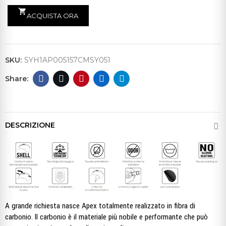
shopping_cart
ACQUISTA ORA
SKU:
SYH1AP005157CMSY051
DESCRIZIONE
A grande richiesta nasce Apex totalmente realizzato in fibra di
carbonio. Il carbonio è il materiale più nobile e performante che può