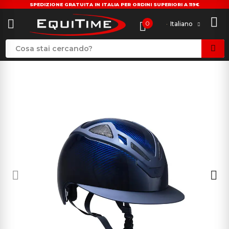
SPEDIZIONE GRATUITA IN ITALIA PER ORDINI SUPERIORI A 119€
0
Italiano