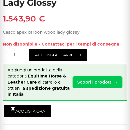
Lady Glossy
1.543,90 €
Casco apex carbon wood lady glossy
Non disponibile - Contattaci per i tempi di consegna
AGGIUNGI AL CARRELLO
Aggiungi un prodotto della
categoria
Equitime Horse &
Leather Care
al carrello e
Scopri i prodotti →
ottieni la
spedizione gratuita
in Italia
.
shopping_cart
ACQUISTA ORA