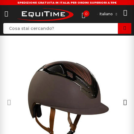
SPEDIZIONE GRATUITA IN ITALIA PER ORDINI SUPERIORI A 119€
0
Italiano