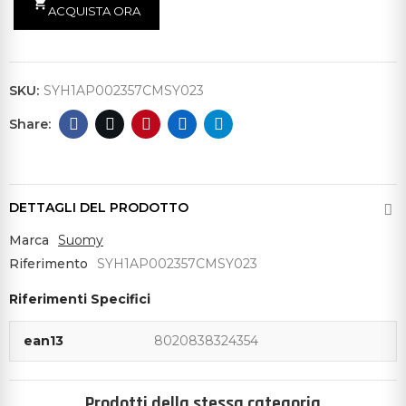
shopping_cart
ACQUISTA ORA
SKU:
SYH1AP002357CMSY023
DETTAGLI DEL PRODOTTO
Marca
Suomy
Riferimento
SYH1AP002357CMSY023
Riferimenti Specifici
ean13
8020838324354
Prodotti della stessa categoria