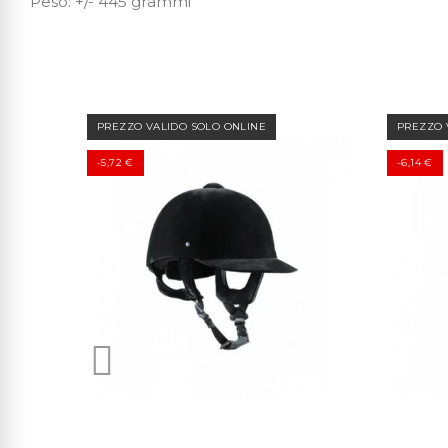
Peso: +/- 445 grammi
PREZZO VALIDO SOLO ONLINE
PREZZO 
-5,72 €
-6,14 €