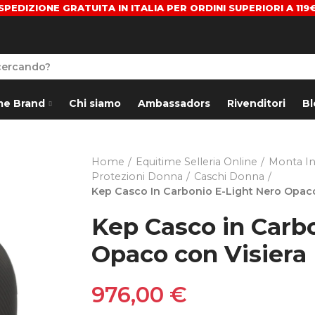
SPEDIZIONE GRATUITA IN ITALIA PER ORDINI SUPERIORI A 119
me Brand
Chi siamo
Ambassadors
Rivenditori
Bl
Home
Equitime Selleria Online
Monta In
Protezioni Donna
Caschi Donna
Kep Casco In Carbonio E-Light Nero Opac
Kep Casco in Carbo
Opaco con Visiera
976,00 €