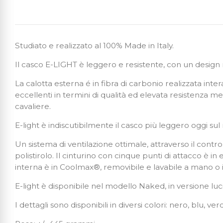
Studiato e realizzato al 100% Made in Italy.
Il casco E-LIGHT è leggero e resistente, con un design r
La calotta esterna é in fibra di carbonio realizzata int
eccellenti in termini di qualità ed elevata resistenza
cavaliere.
E-light è indiscutibilmente il casco più leggero oggi sul
Un sistema di ventilazione ottimale, attraverso il control
polistirolo. Il cinturino con cinque punti di attacco è i
interna è in Coolmax®, removibile e lavabile a mano o i
E-light è disponibile nel modello Naked, in versione luci
I dettagli sono disponibili in diversi colori: nero, blu, 