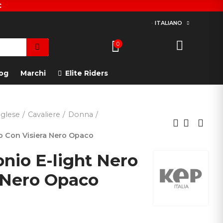
€
ITALIANO
0
og
Marchi
Elite Riders
glese
Cavaliere
Donna
o Con Visiera Nero Opaco
nio E-light Nero
 Nero Opaco