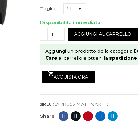
Taglia
Disponibilità immediata
AGGIUNGI AL CARRELLO
Aggiungi un prodotto della categoria
E
Care
al carrello e ottieni la
spedizione g
shopping_cart
ACQUISTA ORA
SKU:
CARB002.MATT.NAKED