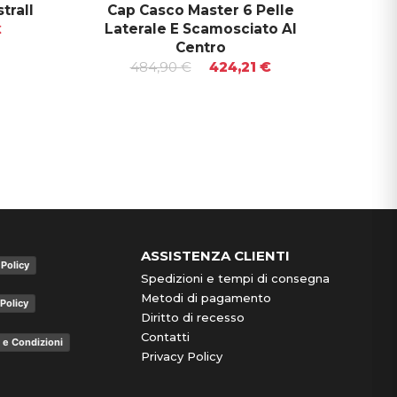
trall
Cap Casco Master 6 Pelle
Cap
Laterale E Scamosciato Al
€
Centro
484,90 €
424,21 €
ASSISTENZA CLIENTI
 Policy
Spedizioni e tempi di consegna
Metodi di pagamento
Policy
Diritto di recesso
Contatti
 e Condizioni
Privacy Policy