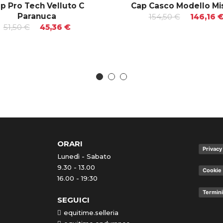
p Pro Tech Velluto C
Cap Casco Modello Mis
Paranuca
154,50 €
146,16 
51,50 €
45,36 €
ORARI
Privacy
Lunedì - Sabato
9.30 - 13.00
Cookie 
16.00 - 19:30
Termini
SEGUICI
equitime.selleria