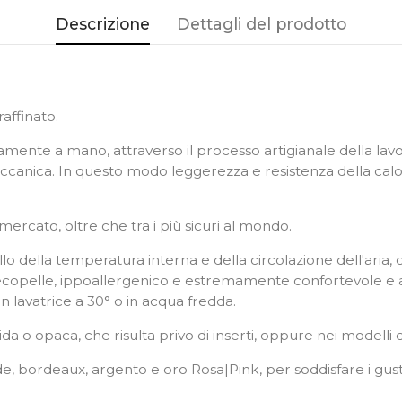
Descrizione
Dettagli del prodotto
affinato.
eramente a mano, attraverso il processo artigianale della lav
 meccanica. In questo modo leggerezza e resistenza della ca
 mercato, oltre che tra i più sicuri al mondo.
lo della temperatura interna e della circolazione dell'aria, ch
n ecopelle, ippoallergenico e estremamente confortevole e aiu
n lavatrice a 30° o in acqua fredda.
da o opaca, che risulta privo di inserti, oppure nei modelli co
verde, bordeaux, argento e oro Rosa|Pink, per soddisfare i gust