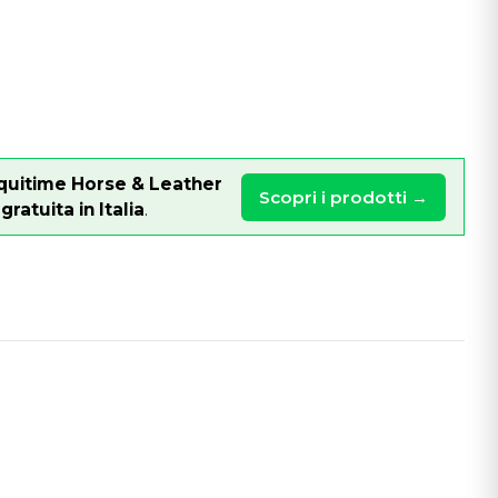
quitime Horse & Leather
Scopri i prodotti →
ratuita in Italia
.