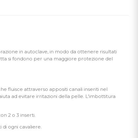
orazione in autoclave, in modo da ottenere risultati
lotta si fondono per una maggiore protezione del
e fluisce attraverso appositi canali inseriti nel
ta ad evitare irritazioni della pelle. L'imbottitura
n 2 o 3 inserti.
i di ogni cavaliere.