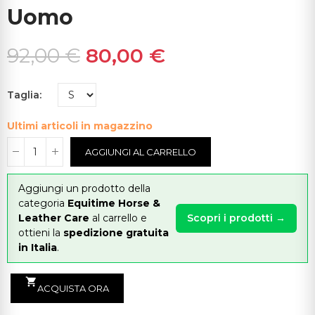
Uomo
92,00 €
80,00 €
Taglia
Ultimi articoli in magazzino
AGGIUNGI AL CARRELLO
Aggiungi un prodotto della
categoria
Equitime Horse &
Leather Care
al carrello e
Scopri i prodotti →
ottieni la
spedizione gratuita
in Italia
.
shopping_cart
ACQUISTA ORA