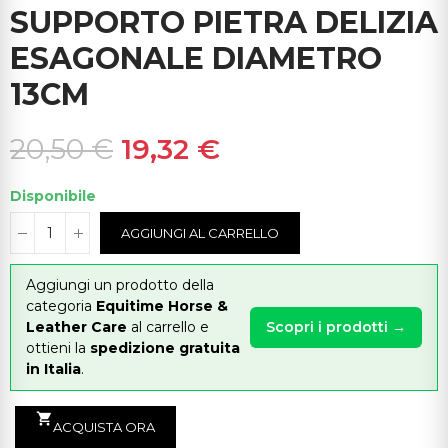
SUPPORTO PIETRA DELIZIA
ESAGONALE DIAMETRO
13CM
20,50 €
19,32 €
Disponibile
AGGIUNGI AL CARRELLO
Aggiungi un prodotto della
categoria
Equitime Horse &
Leather Care
al carrello e
Scopri i prodotti →
ottieni la
spedizione gratuita
in Italia
.
shopping_cart
ACQUISTA ORA