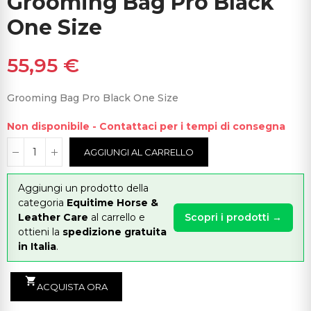
Grooming Bag Pro Black
One Size
55,95 €
Grooming Bag Pro Black One Size
Non disponibile - Contattaci per i tempi di consegna
AGGIUNGI AL CARRELLO
Aggiungi un prodotto della
categoria
Equitime Horse &
Leather Care
al carrello e
Scopri i prodotti →
ottieni la
spedizione gratuita
in Italia
.
shopping_cart
ACQUISTA ORA