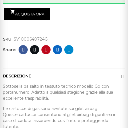
shopping_cart
ACQUISTA ORA
SKU:
SV1000640724G
DESCRIZIONE
Sottosella da salto in tessuto tecnico modello Gp con
portanumero. Adatto a qualsiasi stagione grazie alla sua
eccellente traspirabilità.
Le cartucce di gas sono avvitate sui gilet airbag.
Queste cartucce consentono al gilet airbag di gonfiarsi in
caso di caduta, assorbendo così l'urto e proteggendo
l'utente.