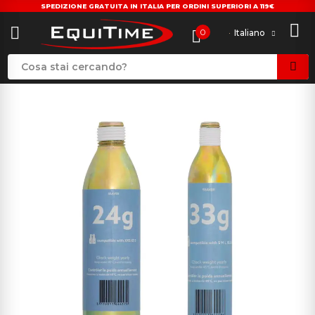
SPEDIZIONE GRATUITA IN ITALIA PER ORDINI SUPERIORI A 119€
0
Italiano