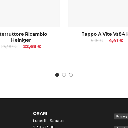
nterruttore Ricambio
Tappo A Vite Vs84 
Heiniger
5,15 €
4,41 €
25,90 €
22,68 €
ORARI
Privacy
Lunedì - Sabato
9.30 - 13.00