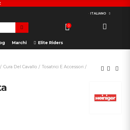
€
ITALIANO
0
og
Marchi
Elite Riders
Cura Del Cavallo
Tosatrici E Accessori
ta