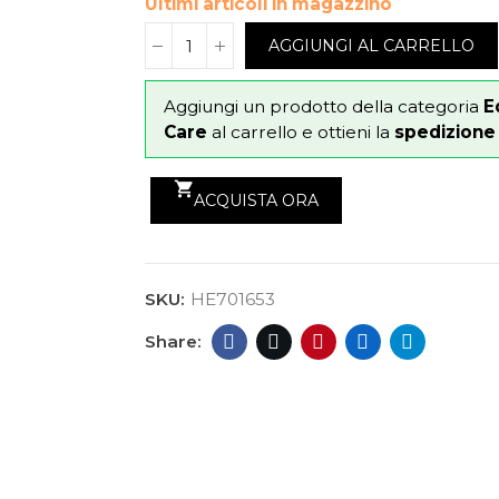
Ultimi articoli in magazzino
AGGIUNGI AL CARRELLO
Aggiungi un prodotto della categoria
E
Care
al carrello e ottieni la
spedizione g
shopping_cart
ACQUISTA ORA
SKU:
HE701653