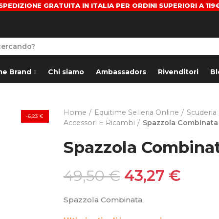
SPEDIZIONE GRATUITA IN ITALIA PER ORDINI SUPERIORI A 119
me Brand
Chi siamo
Ambassadors
Rivenditori
Bl
Home
Equitime Selleria Online
Scuderia
-6,23 €
Accessori E Ricambi
Spazzola Combinata
Spazzola Combina
49,50 €
43,27 €
Spazzola Combinata