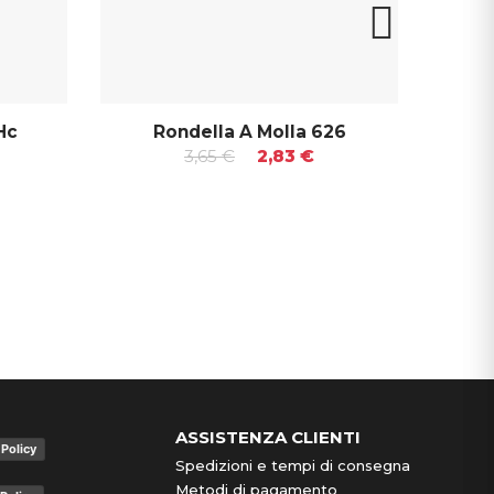
Hc
Rondella A Molla 626
R
3,65 €
2,83 €
ASSISTENZA CLIENTI
 Policy
Spedizioni e tempi di consegna
Metodi di pagamento