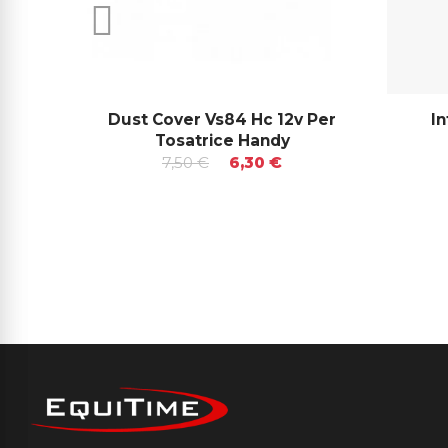
Dust Cover Vs84 Hc 12v Per
I
Tosatrice Handy
7,50 €
6,30 €