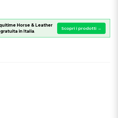
quitime Horse & Leather
Scopri i prodotti →
ratuita in Italia
.