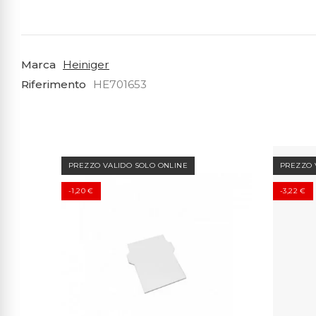
Marca
Heiniger
Riferimento
HE701653
PREZZO VALIDO SOLO ONLINE
PREZZO 
-1,20 €
-3,22 €